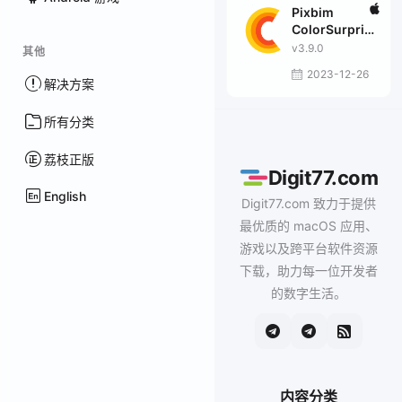
Pixbim
ColorSurprise
AI
v3.9.0
其他
2023-12-26
解决方案
所有分类
荔枝正版
Digit77.com
English
Digit77.com 致力于提供
最优质的 macOS 应用、
游戏以及跨平台软件资源
下载，助力每一位开发者
的数字生活。
内容分类