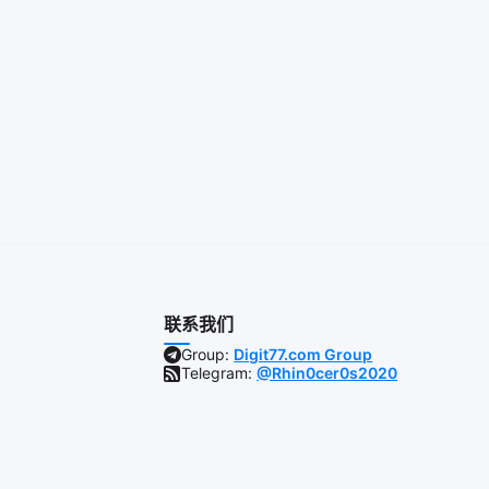
联系我们
Group:
Digit77.com Group
Telegram:
@Rhin0cer0s2020