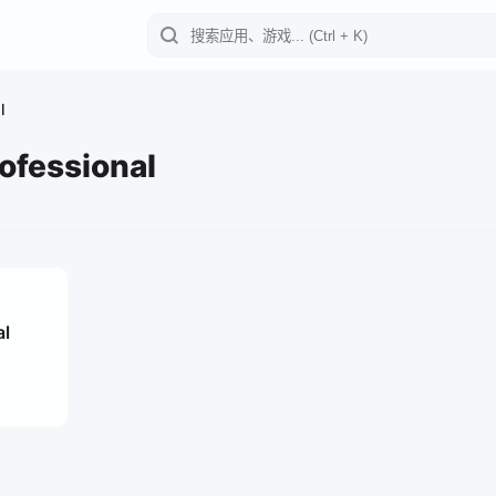
l
ofessional
al