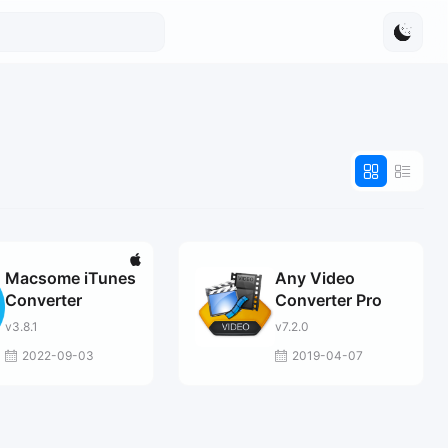
Macsome iTunes
Any Video
Converter
Converter Pro
v3.8.1
v7.2.0
2022-09-03
2019-04-07