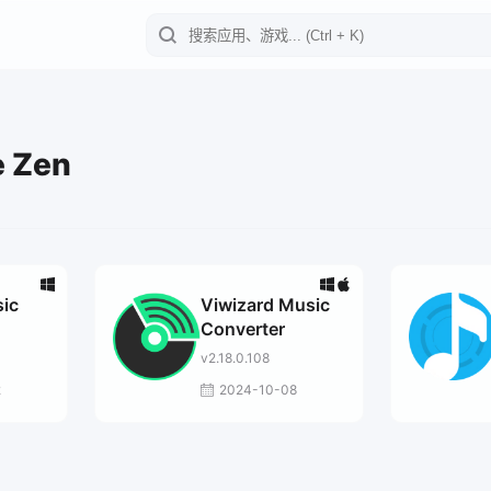
e Zen
ic
Viwizard Music
Converter
v2.18.0.108
2
2024-10-08