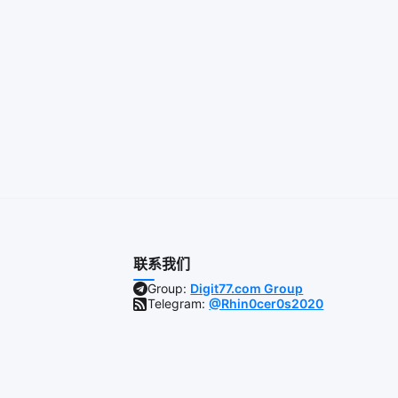
联系我们
Group:
Digit77.com Group
Telegram:
@Rhin0cer0s2020