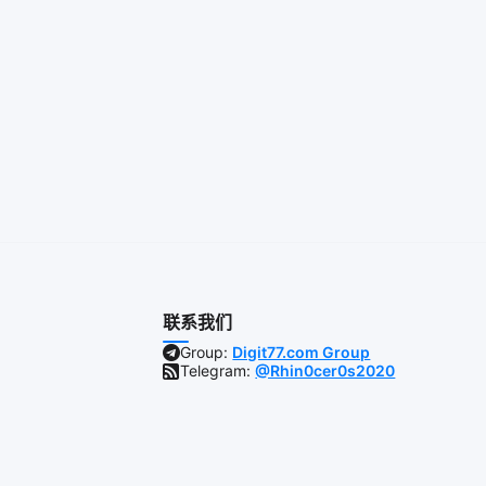
联系我们
Group:
Digit77.com Group
Telegram:
@Rhin0cer0s2020