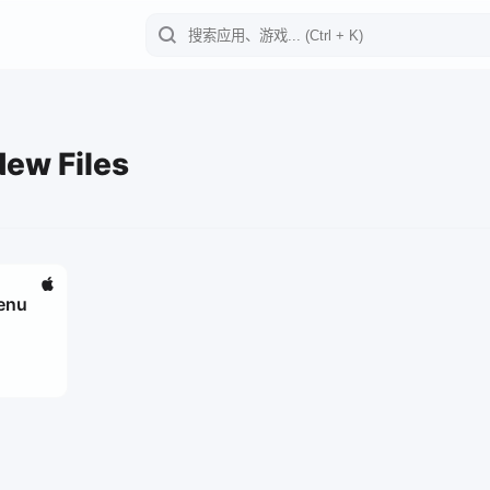
ew Files
enu