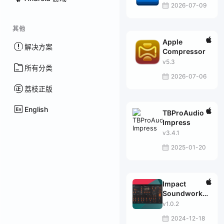
2026-07-09
其他
Apple
解决方案
Compressor
v5.3
所有分类
2026-07-06
荔枝正版
English
TBProAudio
Impress
v3.4.1
2025-01-20
Impact
Soundworks
Tape Sculptor
v1.0.2
2024-12-18