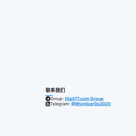
联系我们
Group:
Digit77.com Group
Telegram:
@Rhin0cer0s2020