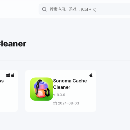
leaner
ss
Sonoma Cache
Cleaner
v19.0.6
9
2024-08-03