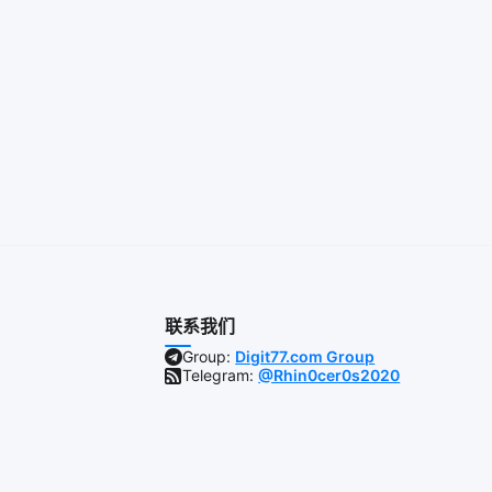
联系我们
Group:
Digit77.com Group
Telegram:
@Rhin0cer0s2020