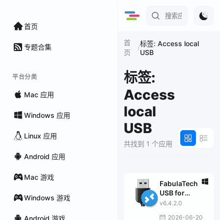
首页
首
标签: Access local
专题合集
/
USB
页
标签:
平台分类
Access
Mac 应用
local
Windows 应用
USB
Linux 应用
共找到 1 个应用
Android 应用
Mac 游戏
FabulaTech
USB for
Windows 游戏
Remote
v6.4.2.0
Desktop
2026-06-20
Android 游戏