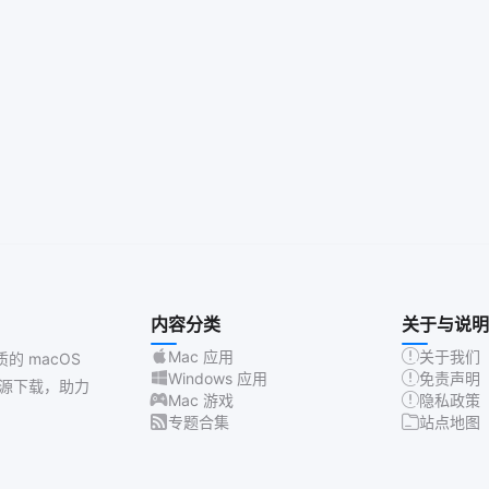
内容分类
关于与说明
Mac 应用
关于我们
质的 macOS
Windows 应用
免责声明
源下载，助力
Mac 游戏
隐私政策
专题合集
站点地图