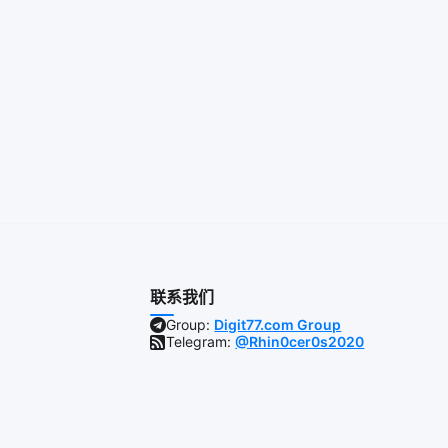
联系我们
Group:
Digit77.com Group
Telegram:
@Rhin0cer0s2020