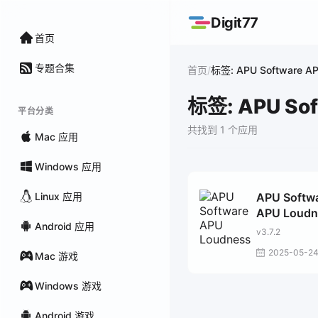
Digit77
首页
专题合集
/
首页
标签: APU Software APU
标签: APU Sof
平台分类
共找到 1 个应用
Mac 应用
Windows 应用
Linux 应用
APU Softw
APU Loudn
Android 应用
Limiter
v3.7.2
2025-05-2
Mac 游戏
Windows 游戏
Android 游戏