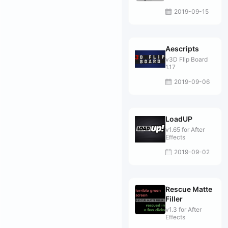
2019-09-15
Aescripts
v3D Flip Board
1.17
2019-09-06
LoadUP
v1.65 for After
Effects
2019-09-02
Rescue Matte
Filler
v1.3 for After
Effects