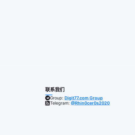
联系我们
Group:
Digit77.com Group
Telegram:
@Rhin0cer0s2020