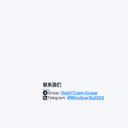
联系我们
Group:
Digit77.com Group
Telegram:
@Rhin0cer0s2020