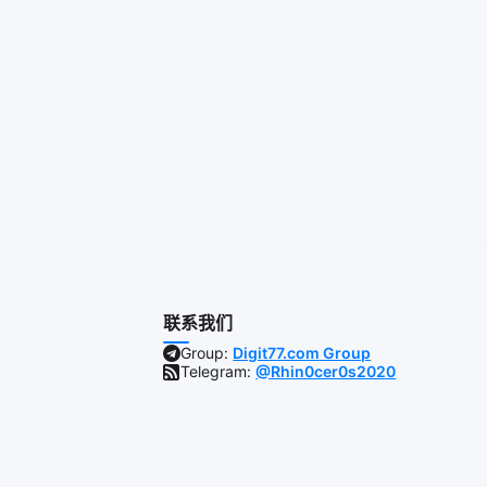
联系我们
Group:
Digit77.com Group
Telegram:
@Rhin0cer0s2020