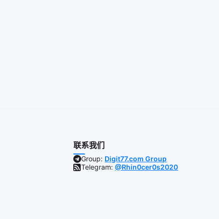
联系我们
Group:
Digit77.com Group
Telegram:
@Rhin0cer0s2020