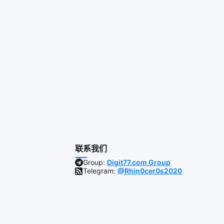
联系我们
Group:
Digit77.com Group
Telegram:
@Rhin0cer0s2020