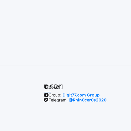
联系我们
Group:
Digit77.com Group
Telegram:
@Rhin0cer0s2020