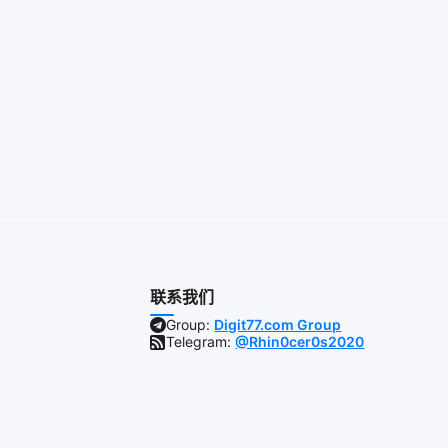
联系我们
Group:
Digit77.com Group
Telegram:
@Rhin0cer0s2020