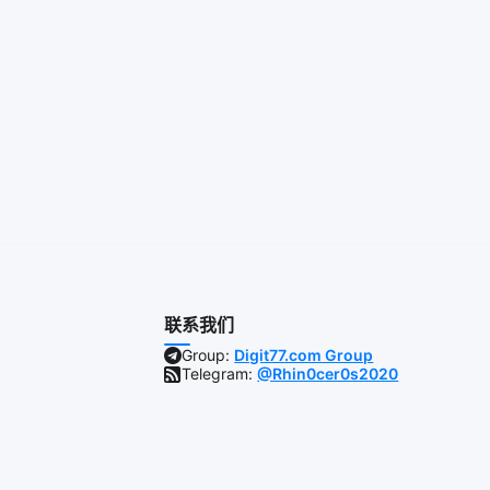
联系我们
Group:
Digit77.com Group
Telegram:
@Rhin0cer0s2020