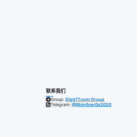
联系我们
Group:
Digit77.com Group
Telegram:
@Rhin0cer0s2020