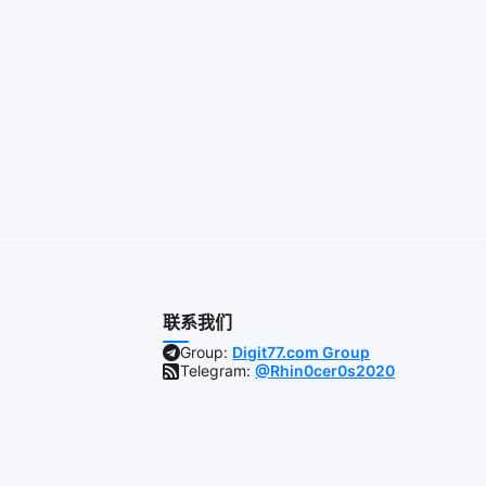
联系我们
Group:
Digit77.com Group
Telegram:
@Rhin0cer0s2020