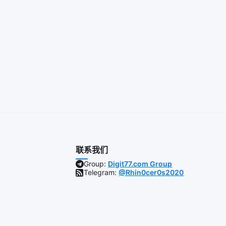
联系我们
Group:
Digit77.com Group
Telegram:
@Rhin0cer0s2020