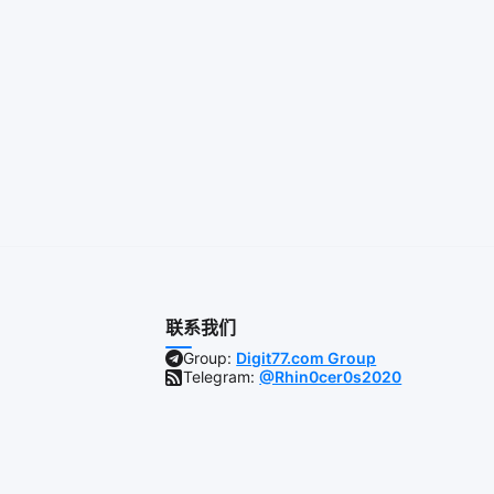
联系我们
Group:
Digit77.com Group
Telegram:
@Rhin0cer0s2020