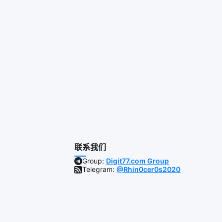
联系我们
Group:
Digit77.com Group
Telegram:
@Rhin0cer0s2020