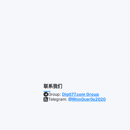
联系我们
Group:
Digit77.com Group
Telegram:
@Rhin0cer0s2020