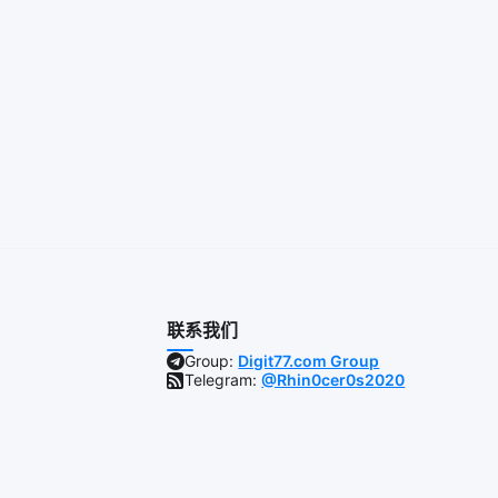
联系我们
Group:
Digit77.com Group
Telegram:
@Rhin0cer0s2020