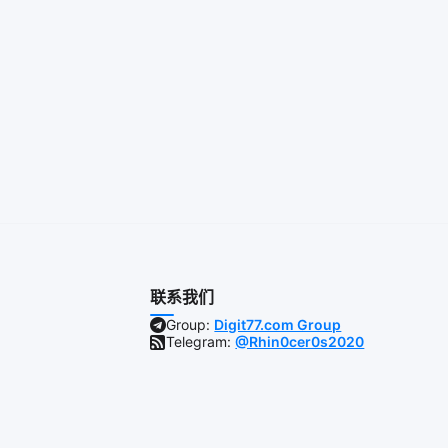
联系我们
Group:
Digit77.com Group
Telegram:
@Rhin0cer0s2020