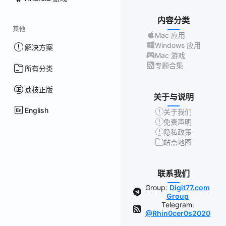
内容分类
其他
Mac 应用
Windows 应用
解决方案
Mac 游戏
专题合集
所有分类
荔枝正版
关于与说明
English
关于我们
免责声明
隐私政策
站点地图
联系我们
Group:
Digit77.com
Group
Telegram:
@Rhin0cer0s2020