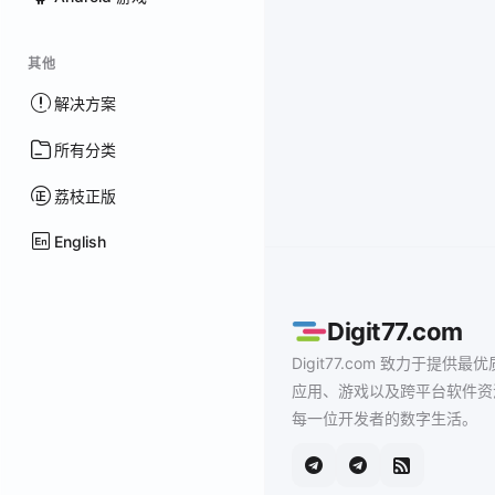
其他
解决方案
所有分类
荔枝正版
English
Digit77.com
Digit77.com 致力于提供最优
应用、游戏以及跨平台软件资
每一位开发者的数字生活。