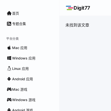
Digit77
首页
专题合集
未找到该文章
平台分类
Mac 应用
Windows 应用
Linux 应用
Android 应用
Mac 游戏
Windows 游戏
Android 游戏