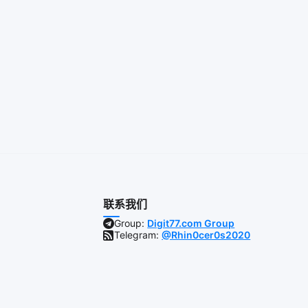
联系我们
Group:
Digit77.com Group
Telegram:
@Rhin0cer0s2020