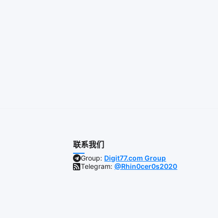
联系我们
Group:
Digit77.com Group
Telegram:
@Rhin0cer0s2020