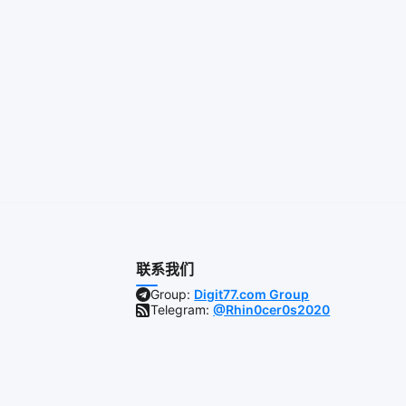
联系我们
Group:
Digit77.com Group
Telegram:
@Rhin0cer0s2020