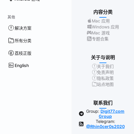
内容分类
其他
Mac 应用
Windows 应用
解决方案
Mac 游戏
专题合集
所有分类
荔枝正版
关于与说明
English
关于我们
免责声明
隐私政策
站点地图
联系我们
Group:
Digit77.com
Group
Telegram:
@Rhin0cer0s2020