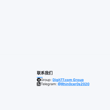
联系我们
Group:
Digit77.com Group
Telegram:
@Rhin0cer0s2020