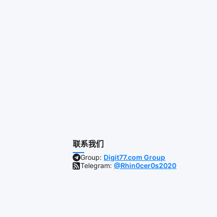
联系我们
Group:
Digit77.com Group
Telegram:
@Rhin0cer0s2020