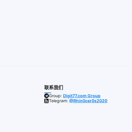
联系我们
Group:
Digit77.com Group
Telegram:
@Rhin0cer0s2020