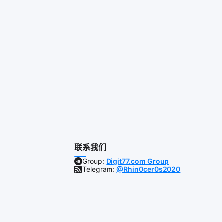
联系我们
Group:
Digit77.com Group
Telegram:
@Rhin0cer0s2020