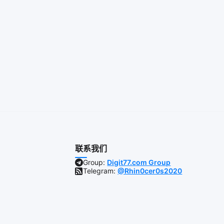
联系我们
Group:
Digit77.com Group
Telegram:
@Rhin0cer0s2020