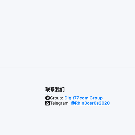
联系我们
Group:
Digit77.com Group
Telegram:
@Rhin0cer0s2020