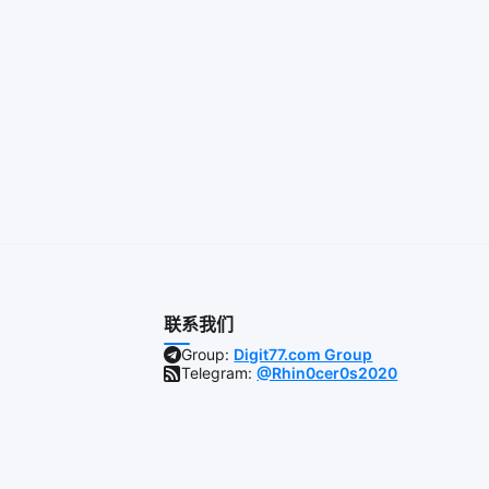
联系我们
Group:
Digit77.com Group
Telegram:
@Rhin0cer0s2020