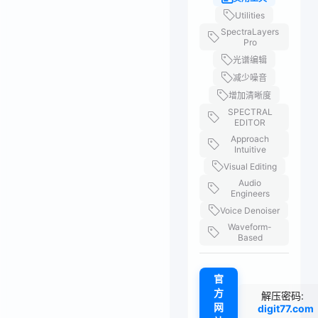
Utilities
SpectraLayers
Pro
光谱编辑
减少噪音
增加清晰度
SPECTRAL
EDITOR
Approach
Intuitive
Visual Editing
Audio
Engineers
Voice Denoiser
Waveform-
Based
官
方
解压密码:
网
digit77.com