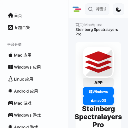
首页
/
MacApps
/
首页
专题合集
Steinberg Spectralayers
Pro
平台分类
Mac 应用
Windows 应用
Linux 应用
APP
Android 应用
Windows
macOS
Mac 游戏
Steinberg
Windows 游戏
Spectralayers
Pro
Android 游戏