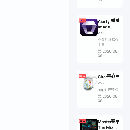
09
Aiarty
Image
Enhancer
v3.13
图像处理增强
工具
2026-08-
09
Charles
v5.2.1
http抓包神器
2026-08-
09
Mastering
The Mix