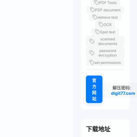
PDF Tools
PDF document
remove text
OCR
Spot text
scanned
documents
password
encryption
set permissions
官
方
解压密码:
网
digit77.com
站
下载地址