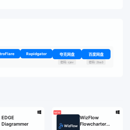
troFlare
Rapidgator
夸克网盘
百度网盘
密码: cjev
密码: 2ba3
EDGE
WizFlow
Diagrammer
Flowcharter