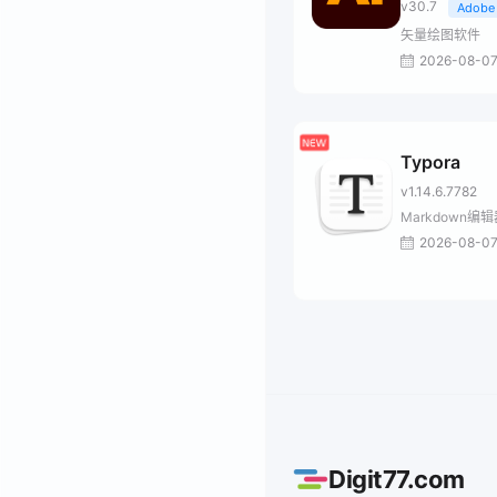
v30.7
Adobe
矢量绘图软件
2026-08-0
Typora
v1.14.6.7782
Markdown编
2026-08-0
Digit77.com