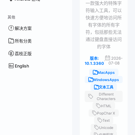
一款强大的特殊字
符输入工具，可以
快速方便地访问所
其他
有字体的所有字
解决方案
符，包括那些无法
通过键盘直接访问
所有分类
的字体
荔枝正版
版本:
2026-
·
07-08
10.1.3360
English
MacApps
WindowsApps
文本工具
Different
Characters
HTML
PopChar X
Text
Unicode