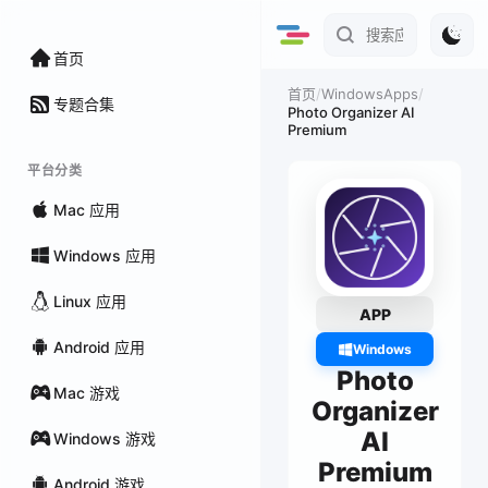
首页
/
WindowsApps
/
首页
专题合集
Photo Organizer AI
Premium
平台分类
Mac 应用
Windows 应用
Linux 应用
APP
Android 应用
Windows
Photo
Mac 游戏
Organizer
AI
Windows 游戏
Premium
Android 游戏