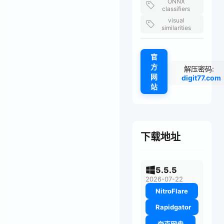
ONNX
classifiers
visual
similarities
官
方
解压密码:
网
digit77.com
站
下载地址
5.5.5
2026-07-22
NitroFlare
Rapidgator