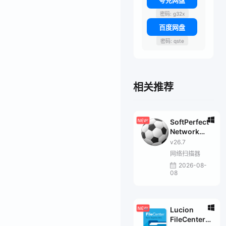
夸克网盘
密码: g32x
百度网盘
密码: qste
相关推荐
SoftPerfect
Network
Scanner
v26.7
网络扫描器
2026-08-
08
Lucion
FileCenter