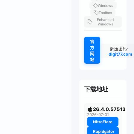
Windows
Toolbox
Enhanced
Windows
官
方
解压密码:
网
digit77.com
站
下载地址
26.4.0.57513
2026-07-01
NitroFlare
Rapidgator