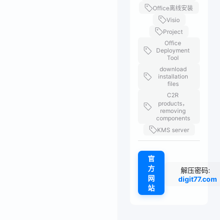
Office离线安装
Visio
Project
Office
Deployment
Tool
download
installation
files
C2R
products，
removing
components
KMS server
官
方
解压密码:
网
digit77.com
站