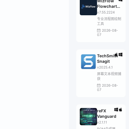
WizFlow
Flowcharter
Professional
v7.55.2224
专业流程图绘制
工具
2026-08-
07
TechSmith
Snagit
v2025.4.1
屏幕文本视频捕
获
2026-08-
07
reFX
Vanguard
v2.1.11
ROM合成器