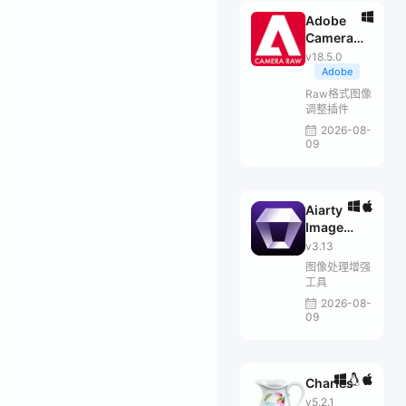
Adobe
Camera
Raw
v18.5.0
Adobe
Raw格式图像
调整插件
2026-08-
09
Aiarty
Image
Enhancer
v3.13
图像处理增强
工具
2026-08-
09
Charles
v5.2.1