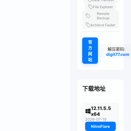
File Explorer
Remote
Backup
Achieve Faster
官
方
解压密码:
网
digit77.com
站
下载地址
12.11.5.5
x64
2026-07-19
NitroFlare