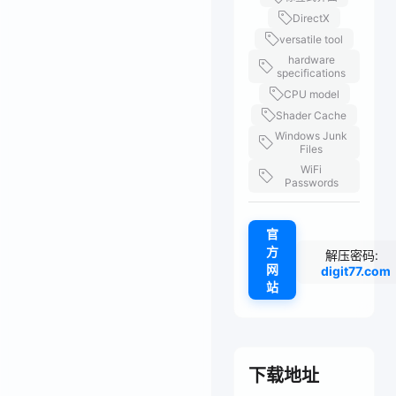
DirectX
versatile tool
hardware
specifications
CPU model
Shader Cache
Windows Junk
Files
WiFi
Passwords
官
方
解压密码:
网
digit77.com
站
下载地址