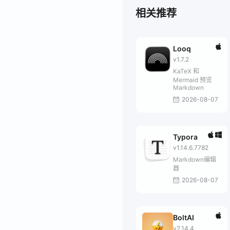
相关推荐
Looq
v1.7.2
KaTeX 和
Mermaid 预览
Markdown
2026-08-07
Typora
v1.14.6.7782
Markdown编辑
器
2026-08-07
BoltAI
v2.14.4