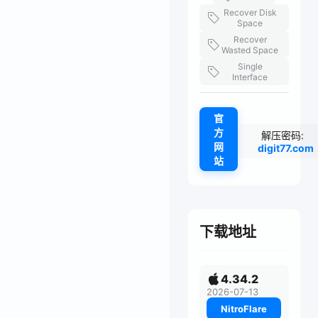
Recover Disk
Space
Recover
Wasted Space
Single
Interface
官
方
解压密码:
网
digit77.com
站
下载地址
4.34.2
2026-07-13
NitroFlare