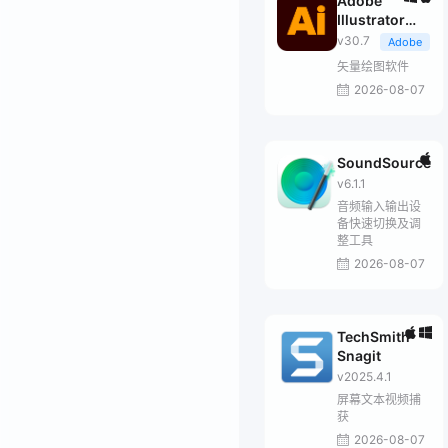
Adobe
Illustrator
2026
v30.7
Adobe
矢量绘图软件
2026-08-07
SoundSource
v6.1.1
音频输入输出设
备快速切换及调
整工具
2026-08-07
TechSmith
Snagit
v2025.4.1
屏幕文本视频捕
获
2026-08-07