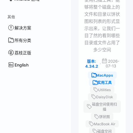
够将整个磁盘上的
文件和目录以饼状
其他
图和列表的形式显
解决方案
示出来，让我们一
目了然的看到哪些
所有分类
目录或文件占用了
多少空间
荔枝正版
版本:
2026-
·
English
07-13
4.34.2
MacApps
实用工具
Utilities
DaisyDisk
磁盘空间使用扫
描
饼状图
MacBook Air
磁盘空间