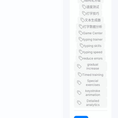
结构化分级
速度测试
打字技巧
文本生成器
打字数据分析
Game Center
typing trainer
typing skills
typing speed
reduce errors
gradual
increase
Timed training
Special
exercises
keystroke
animation
Detailed
analytics