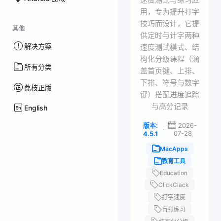
用，专为提升打字
技巧而设计，它提
其他
供定时与计字两种
解决方案
速度测试模式、结
构化分级课程（涵
所有分类
盖首页键、上排、
下排、符号与数字
荔枝正版
键）搭配进度追踪
与高分记录
English
版本:
2026-
·
07-28
4.5.1
MacApps
教育工具
Education
ClickClack
打字速度
盲打练习